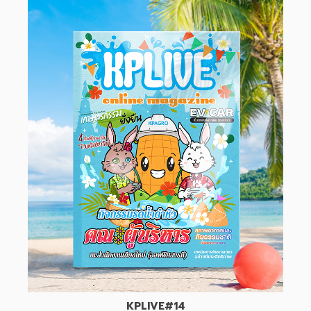
KPLIVE#14